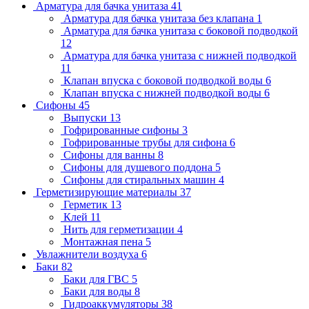
Арматура для бачка унитаза
41
Арматура для бачка унитаза без клапана
1
Арматура для бачка унитаза с боковой подводкой
12
Арматура для бачка унитаза с нижней подводкой
11
Клапан впуска с боковой подводкой воды
6
Клапан впуска с нижней подводкой воды
6
Сифоны
45
Выпуски
13
Гофрированные сифоны
3
Гофрированные трубы для сифона
6
Сифоны для ванны
8
Сифоны для душевого поддона
5
Сифоны для стиральных машин
4
Герметизирующие материалы
37
Герметик
13
Клей
11
Нить для герметизации
4
Монтажная пена
5
Увлажнители воздуха
6
Баки
82
Баки для ГВС
5
Баки для воды
8
Гидроаккумуляторы
38