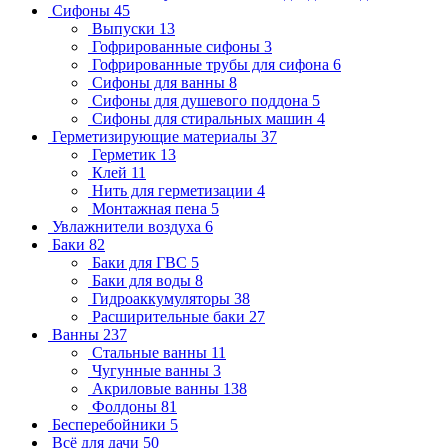
Сифоны
45
Выпуски
13
Гофрированные сифоны
3
Гофрированные трубы для сифона
6
Сифоны для ванны
8
Сифоны для душевого поддона
5
Сифоны для стиральных машин
4
Герметизирующие материалы
37
Герметик
13
Клей
11
Нить для герметизации
4
Монтажная пена
5
Увлажнители воздуха
6
Баки
82
Баки для ГВС
5
Баки для воды
8
Гидроаккумуляторы
38
Расширительные баки
27
Ванны
237
Стальные ванны
11
Чугунные ванны
3
Акриловые ванны
138
Фолдоны
81
Бесперебойники
5
Всё для дачи
50