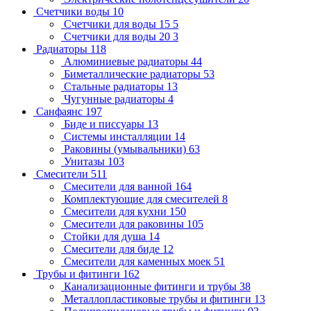
Счетчики воды
10
Счетчики для воды 15
5
Счетчики для воды 20
3
Радиаторы
118
Алюминиевые радиаторы
44
Биметаллические радиаторы
53
Стальные радиаторы
13
Чугунные радиаторы
4
Санфаянс
197
Биде и писсуары
13
Системы инсталляции
14
Раковины (умывальники)
63
Унитазы
103
Смесители
511
Смесители для ванной
164
Комплектующие для смесителей
8
Смесители для кухни
150
Смесители для раковины
105
Стойки для душа
14
Смесители для биде
12
Смесители для каменных моек
51
Трубы и фитинги
162
Канализационные фитинги и трубы
38
Металлопластиковые трубы и фитинги
13