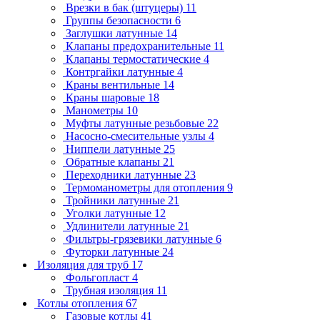
Врезки в бак (штуцеры)
11
Группы безопасности
6
Заглушки латунные
14
Клапаны предохранительные
11
Клапаны термостатические
4
Контргайки латунные
4
Краны вентильные
14
Краны шаровые
18
Манометры
10
Муфты латунные резьбовые
22
Насосно-смесительные узлы
4
Ниппели латунные
25
Обратные клапаны
21
Переходники латунные
23
Термоманометры для отопления
9
Тройники латунные
21
Уголки латунные
12
Удлинители латунные
21
Фильтры-грязевики латунные
6
Футорки латунные
24
Изоляция для труб
17
Фольгопласт
4
Трубная изоляция
11
Котлы отопления
67
Газовые котлы
41