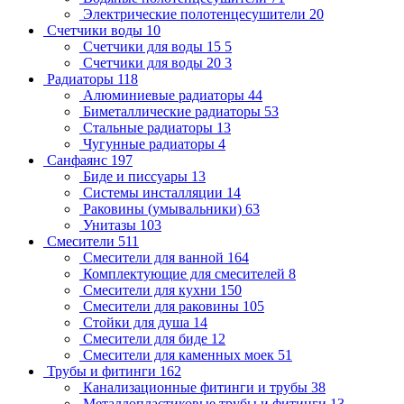
Электрические полотенцесушители
20
Счетчики воды
10
Счетчики для воды 15
5
Счетчики для воды 20
3
Радиаторы
118
Алюминиевые радиаторы
44
Биметаллические радиаторы
53
Стальные радиаторы
13
Чугунные радиаторы
4
Санфаянс
197
Биде и писсуары
13
Системы инсталляции
14
Раковины (умывальники)
63
Унитазы
103
Смесители
511
Смесители для ванной
164
Комплектующие для смесителей
8
Смесители для кухни
150
Смесители для раковины
105
Стойки для душа
14
Смесители для биде
12
Смесители для каменных моек
51
Трубы и фитинги
162
Канализационные фитинги и трубы
38
Металлопластиковые трубы и фитинги
13