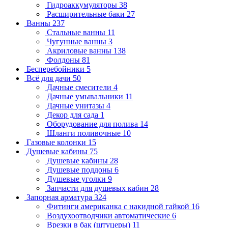
Гидроаккумуляторы
38
Расширительные баки
27
Ванны
237
Стальные ванны
11
Чугунные ванны
3
Акриловые ванны
138
Фолдоны
81
Бесперебойники
5
Всё для дачи
50
Дачные смесители
4
Дачные умывальники
11
Дачные унитазы
4
Декор для сада
1
Оборудование для полива
14
Шланги поливочные
10
Газовые колонки
15
Душевые кабины
75
Душевые кабины
28
Душевые поддоны
6
Душевые уголки
9
Запчасти для душевых кабин
28
Запорная арматура
324
Фитинги американка с накидной гайкой
16
Воздухоотводчики автоматические
6
Врезки в бак (штуцеры)
11