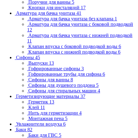
Поручни для ванны
5
Кнопки для инсталяций
17
Арматура для бачка унитаза
41
Арматура для бачка унитаза без клапана
1
Арматура для бачка унитаза с боковой подводкой
12
Арматура для бачка унитаза с нижней подводкой
11
Клапан впуска с боковой подводкой воды
6
Клапан впуска с нижней подводкой воды
6
Сифоны
45
Выпуски
13
Гофрированные сифоны
3
Гофрированные трубы для сифона
6
Сифоны для ванны
8
Сифоны для душевого поддона
5
Сифоны для стиральных машин
4
Герметизирующие материалы
37
Герметик
13
Клей
11
Нить для герметизации
4
Монтажная пена
5
Увлажнители воздуха
6
Баки
82
Баки для ГВС
5