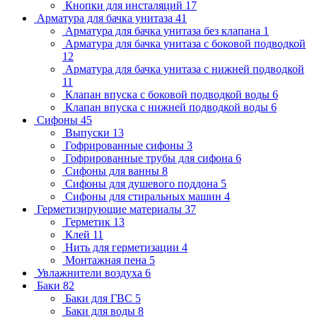
Кнопки для инсталяций
17
Арматура для бачка унитаза
41
Арматура для бачка унитаза без клапана
1
Арматура для бачка унитаза с боковой подводкой
12
Арматура для бачка унитаза с нижней подводкой
11
Клапан впуска с боковой подводкой воды
6
Клапан впуска с нижней подводкой воды
6
Сифоны
45
Выпуски
13
Гофрированные сифоны
3
Гофрированные трубы для сифона
6
Сифоны для ванны
8
Сифоны для душевого поддона
5
Сифоны для стиральных машин
4
Герметизирующие материалы
37
Герметик
13
Клей
11
Нить для герметизации
4
Монтажная пена
5
Увлажнители воздуха
6
Баки
82
Баки для ГВС
5
Баки для воды
8