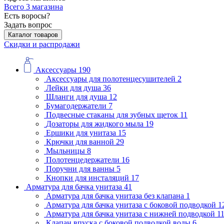
Всего 3 магазина
Есть воросы?
Задать вопрос
Каталог товаров
Скидки и распродажи
Аксессуары
190
Аксессуары для полотенцесушителей
2
Лейки для душа
36
Шланги для душа
12
Бумагодержатели
7
Подвесные стаканы для зубных щеток
11
Дозаторы для жидкого мыла
19
Ершики для унитаза
15
Крючки для ванной
29
Мыльницы
8
Полотенцедержатели
16
Поручни для ванны
5
Кнопки для инсталяций
17
Арматура для бачка унитаза
41
Арматура для бачка унитаза без клапана
1
Арматура для бачка унитаза с боковой подводкой
1
Арматура для бачка унитаза с нижней подводкой
1
Клапан впуска с боковой подводкой воды
6