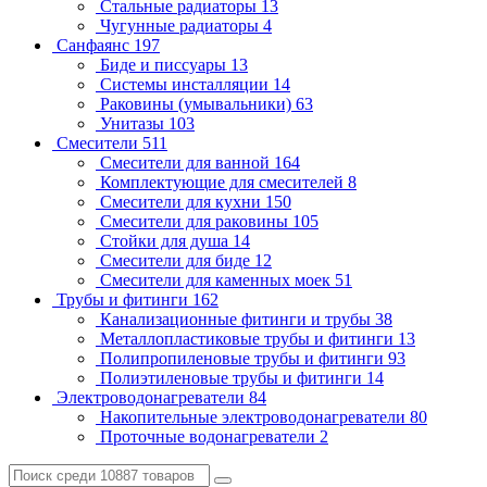
Стальные радиаторы
13
Чугунные радиаторы
4
Санфаянс
197
Биде и писсуары
13
Системы инсталляции
14
Раковины (умывальники)
63
Унитазы
103
Смесители
511
Смесители для ванной
164
Комплектующие для смесителей
8
Смесители для кухни
150
Смесители для раковины
105
Стойки для душа
14
Смесители для биде
12
Смесители для каменных моек
51
Трубы и фитинги
162
Канализационные фитинги и трубы
38
Металлопластиковые трубы и фитинги
13
Полипропиленовые трубы и фитинги
93
Полиэтиленовые трубы и фитинги
14
Электроводонагреватели
84
Накопительные электроводонагреватели
80
Проточные водонагреватели
2