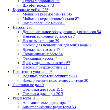
Тумбы с раковиной
69
Шкафы-зеркала
73
Кухонные мойки
236
Мойки из керамогранита
145
Мойки из нержавеющей стали
87
Эмалированные мойки
1
Насосы
286
Дополнительное оборудование для насосов
54
Канализационные установки
7
Насосные станции
39
Насосы для повышения давления воды
7
Дренажные насосы
17
Скважинные насосы
54
Фекальные насосы
4
Циркуляционные насосы
63
Насосы поверхностные
32
Полотенцесушители
93
Водяные полотенцесушители
71
Электрические полотенцесушители
20
Счетчики воды
10
Счетчики для воды 15
5
Счетчики для воды 20
3
Радиаторы
118
Алюминиевые радиаторы
44
Биметаллические радиаторы
53