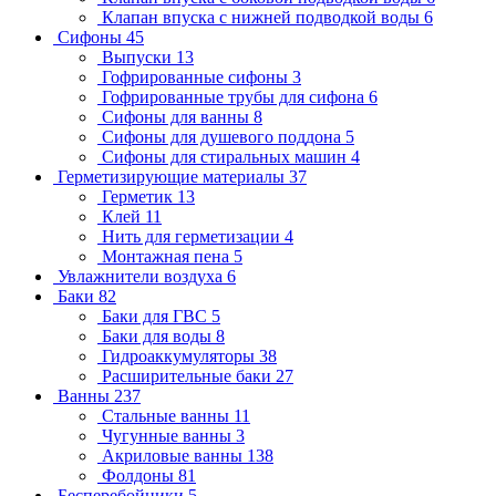
Клапан впуска с нижней подводкой воды
6
Сифоны
45
Выпуски
13
Гофрированные сифоны
3
Гофрированные трубы для сифона
6
Сифоны для ванны
8
Сифоны для душевого поддона
5
Сифоны для стиральных машин
4
Герметизирующие материалы
37
Герметик
13
Клей
11
Нить для герметизации
4
Монтажная пена
5
Увлажнители воздуха
6
Баки
82
Баки для ГВС
5
Баки для воды
8
Гидроаккумуляторы
38
Расширительные баки
27
Ванны
237
Стальные ванны
11
Чугунные ванны
3
Акриловые ванны
138
Фолдоны
81
Бесперебойники
5