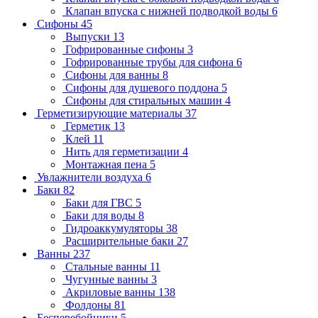
Клапан впуска с нижней подводкой воды
6
Сифоны
45
Выпуски
13
Гофрированные сифоны
3
Гофрированные трубы для сифона
6
Сифоны для ванны
8
Сифоны для душевого поддона
5
Сифоны для стиральных машин
4
Герметизирующие материалы
37
Герметик
13
Клей
11
Нить для герметизации
4
Монтажная пена
5
Увлажнители воздуха
6
Баки
82
Баки для ГВС
5
Баки для воды
8
Гидроаккумуляторы
38
Расширительные баки
27
Ванны
237
Стальные ванны
11
Чугунные ванны
3
Акриловые ванны
138
Фолдоны
81
Бесперебойники
5