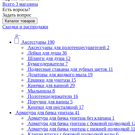
Всего 3 магазина
Есть воросы?
Задать вопрос
Каталог товаров
Скидки и распродажи
Аксессуары
190
Аксессуары для полотенцесушителей
2
Лейки для душа
36
Шланги для душа
12
Бумагодержатели
7
Подвесные стаканы для зубных щеток
11
Дозаторы для жидкого мыла
19
Ершики для унитаза
15
Крючки для ванной
29
Мыльницы
8
Полотенцедержатели
16
Поручни для ванны
5
Кнопки для инсталяций
17
Арматура для бачка унитаза
41
Арматура для бачка унитаза без клапана
1
Арматура для бачка унитаза с боковой подводкой
1
Арматура для бачка унитаза с нижней подводкой
1
Клапан впуска с боковой подводкой воды
6