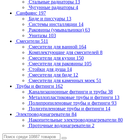
Стальные радиаторы
13
Чугунные радиаторы
4
Санфаянс
197
Биде и писсуары
13
Системы инсталляции
14
Раковины (умывальники)
63
Унитазы
103
Смесители
511
Смесители для ванной
164
Комплектующие для смесителей
8
Смесители для кухни
150
Смесители для раковины
105
Стойки для душа
14
Смесители для биде
12
Смесители для каменных моек
51
Трубы и фитинги
162
Канализационные фитинги и трубы
38
Металлопластиковые трубы и фитинги
13
Полипропиленовые трубы и фитинги
93
Полиэтиленовые трубы и фитинги
14
Электроводонагреватели
84
Накопительные электроводонагреватели
80
Проточные водонагреватели
2