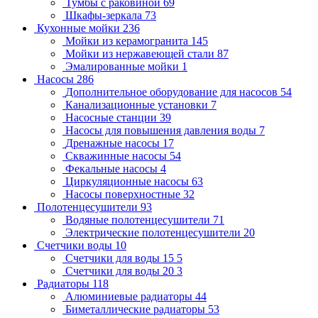
Тумбы с раковиной
69
Шкафы-зеркала
73
Кухонные мойки
236
Мойки из керамогранита
145
Мойки из нержавеющей стали
87
Эмалированные мойки
1
Насосы
286
Дополнительное оборудование для насосов
54
Канализационные установки
7
Насосные станции
39
Насосы для повышения давления воды
7
Дренажные насосы
17
Скважинные насосы
54
Фекальные насосы
4
Циркуляционные насосы
63
Насосы поверхностные
32
Полотенцесушители
93
Водяные полотенцесушители
71
Электрические полотенцесушители
20
Счетчики воды
10
Счетчики для воды 15
5
Счетчики для воды 20
3
Радиаторы
118
Алюминиевые радиаторы
44
Биметаллические радиаторы
53