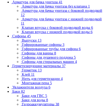
Арматура для бачка унитаза
41
Арматура для бачка унитаза без клапана
1
Арматура для бачка унитаза с боковой подводкой
12
Арматура для бачка унитаза с нижней подводкой
11
Клапан впуска с боковой подводкой воды
6
Клапан впуска с нижней подводкой воды
6
Сифоны
45
Выпуски
13
Гофрированные сифоны
3
Гофрированные трубы для сифона
6
Сифоны для ванны
8
Сифоны для душевого поддона
5
Сифоны для стиральных машин
4
Герметизирующие материалы
37
Герметик
13
Клей
11
Нить для герметизации
4
Монтажная пена
5
Увлажнители воздуха
6
Баки
82
Баки для ГВС
5
Баки для воды
8
Гидроаккумуляторы
38