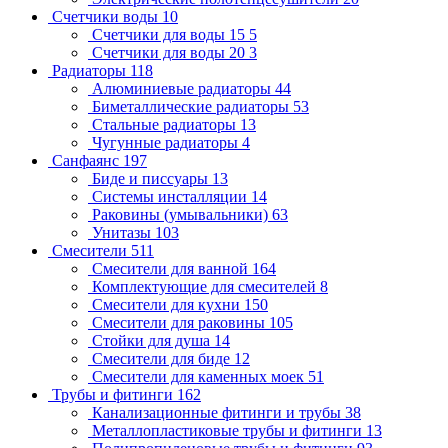
Счетчики воды
10
Счетчики для воды 15
5
Счетчики для воды 20
3
Радиаторы
118
Алюминиевые радиаторы
44
Биметаллические радиаторы
53
Стальные радиаторы
13
Чугунные радиаторы
4
Санфаянс
197
Биде и писсуары
13
Системы инсталляции
14
Раковины (умывальники)
63
Унитазы
103
Смесители
511
Смесители для ванной
164
Комплектующие для смесителей
8
Смесители для кухни
150
Смесители для раковины
105
Стойки для душа
14
Смесители для биде
12
Смесители для каменных моек
51
Трубы и фитинги
162
Канализационные фитинги и трубы
38
Металлопластиковые трубы и фитинги
13