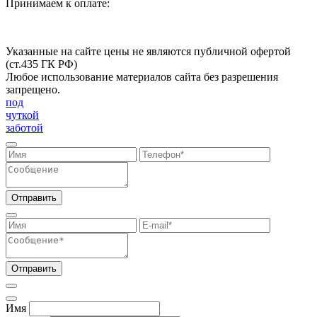
Принимаем к оплате:
Указанные на сайте цены не являются публичной офертой
(ст.435 ГК РФ)
Любое использование материалов сайта без разрешения
запрещено.
под
чуткой
заботой
Отправить
Отправить
Имя