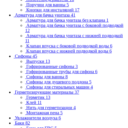
Поручни для ванны
5
Кнопки для инсталяций
17
Арматура для бачка унитаза
41
Арматура для бачка унитаза без клапана
1
Арматура для бачка унитаза с боковой подводкой
12
Арматура для бачка унитаза с нижней подводкой
11
Клапан впуска с боковой подводкой воды
6
Клапан впуска с нижней подводкой воды
6
Сифоны
45
Выпуски
13
Гофрированные сифоны
3
Гофрированные трубы для сифона
6
Сифоны для ванны
8
Сифоны для душевого поддона
5
Сифоны для стиральных машин
4
Герметизирующие материалы
37
Герметик
13
Клей
11
Нить для герметизации
4
Монтажная пена
5
Увлажнители воздуха
6
Баки
82