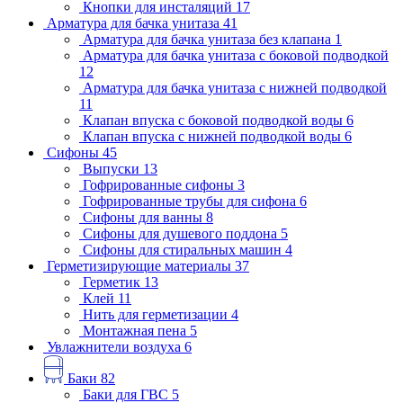
Кнопки для инсталяций
17
Арматура для бачка унитаза
41
Арматура для бачка унитаза без клапана
1
Арматура для бачка унитаза с боковой подводкой
12
Арматура для бачка унитаза с нижней подводкой
11
Клапан впуска с боковой подводкой воды
6
Клапан впуска с нижней подводкой воды
6
Сифоны
45
Выпуски
13
Гофрированные сифоны
3
Гофрированные трубы для сифона
6
Сифоны для ванны
8
Сифоны для душевого поддона
5
Сифоны для стиральных машин
4
Герметизирующие материалы
37
Герметик
13
Клей
11
Нить для герметизации
4
Монтажная пена
5
Увлажнители воздуха
6
Баки
82
Баки для ГВС
5