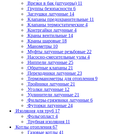
Врезки в бак (штуцеры)
11
Группы безопасности
6
Заглушки латунные
14
Клапаны предохранительные
11
Клапаны термостатические
4
Контргайки латунные
4
Краны вентильные
14
Краны шаровые
18
Манометры
10
Муфты латунные резьбовые
22
Насосно-смесительные узлы
4
Ниппели латунные
25
Обратные клапаны
21
Переходники латунные
23
Термоманометры для отопления
9
Тройники латунные
21
Уголки латунные
12
Удлинители латунные
21
Фильтры-грязевики латунные
6
Футорки латунные
24
Изоляция для труб
17
Фольгопласт
4
Трубная изоляция
11
Котлы отопления
67
Газовые котлы
41