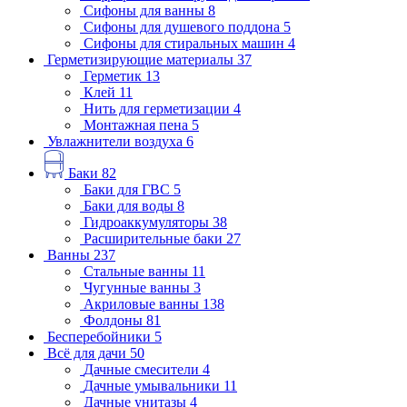
Сифоны для ванны
8
Сифоны для душевого поддона
5
Сифоны для стиральных машин
4
Герметизирующие материалы
37
Герметик
13
Клей
11
Нить для герметизации
4
Монтажная пена
5
Увлажнители воздуха
6
Баки
82
Баки для ГВС
5
Баки для воды
8
Гидроаккумуляторы
38
Расширительные баки
27
Ванны
237
Стальные ванны
11
Чугунные ванны
3
Акриловые ванны
138
Фолдоны
81
Бесперебойники
5
Всё для дачи
50
Дачные смесители
4
Дачные умывальники
11
Дачные унитазы
4