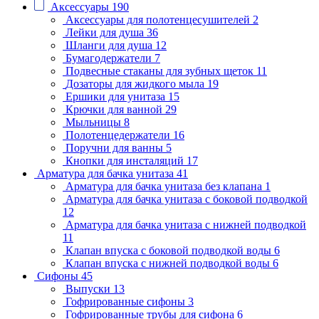
Аксессуары
190
Аксессуары для полотенцесушителей
2
Лейки для душа
36
Шланги для душа
12
Бумагодержатели
7
Подвесные стаканы для зубных щеток
11
Дозаторы для жидкого мыла
19
Ершики для унитаза
15
Крючки для ванной
29
Мыльницы
8
Полотенцедержатели
16
Поручни для ванны
5
Кнопки для инсталяций
17
Арматура для бачка унитаза
41
Арматура для бачка унитаза без клапана
1
Арматура для бачка унитаза с боковой подводкой
12
Арматура для бачка унитаза с нижней подводкой
11
Клапан впуска с боковой подводкой воды
6
Клапан впуска с нижней подводкой воды
6
Сифоны
45
Выпуски
13
Гофрированные сифоны
3
Гофрированные трубы для сифона
6