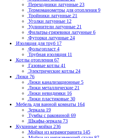
Переходники латунные
23
Термоманометры для отопления
9
Тройники латунные
21
Уголки латунные
12
Удлинители латунные
21
Фильтры-грязевики латунные
6
Футорки латунные
24
Изоляция для труб
17
Фольгопласт
4
Трубная изоляция
11
Котлы отопления
67
Газовые котлы
41
Электрические котлы
24
Люки
76
Люки канализационные
5
Люки металлические
21
Люки невидимки
16
Люки пластиковые
30
Мебель для ванной комнаты
164
Зеркала
19
Тумбы с раковиной
69
Шкафы-зеркала
73
Кухонные мойки
236
Мойки из керамогранита
145
Мойки из нержавеющей стали
87