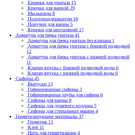
Ершики для унитаза
15
Крючки для ванной
29
Мыльницы
8
Полотенцедержатели
16
Поручни для ванны
5
Кнопки для инсталяций
17
Арматура для бачка унитаза
41
Арматура для бачка унитаза без клапана
1
Арматура для бачка унитаза с боковой подводкой
12
Арматура для бачка унитаза с нижней подводкой
11
Клапан впуска с боковой подводкой воды
6
Клапан впуска с нижней подводкой воды
6
Сифоны
45
Выпуски
13
Гофрированные сифоны
3
Гофрированные трубы для сифона
6
Сифоны для ванны
8
Сифоны для душевого поддона
5
Сифоны для стиральных машин
4
Герметизирующие материалы
37
Герметик
13
Клей
11
Нить для герметизации
4