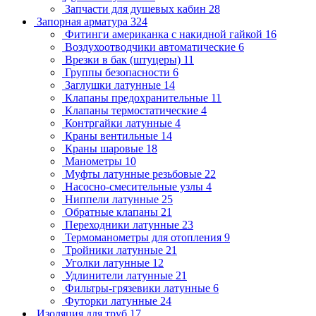
Запчасти для душевых кабин
28
Запорная арматура
324
Фитинги американка с накидной гайкой
16
Воздухоотводчики автоматические
6
Врезки в бак (штуцеры)
11
Группы безопасности
6
Заглушки латунные
14
Клапаны предохранительные
11
Клапаны термостатические
4
Контргайки латунные
4
Краны вентильные
14
Краны шаровые
18
Манометры
10
Муфты латунные резьбовые
22
Насосно-смесительные узлы
4
Ниппели латунные
25
Обратные клапаны
21
Переходники латунные
23
Термоманометры для отопления
9
Тройники латунные
21
Уголки латунные
12
Удлинители латунные
21
Фильтры-грязевики латунные
6
Футорки латунные
24
Изоляция для труб
17