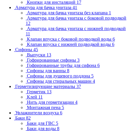
Кнопки для инсталяций
17
Арматура для бачка унитаза
41
Арматура для бачка унитаза без клапана
1
Арматура для бачка унитаза с боковой подводкой
12
Арматура для бачка унитаза с нижней подводкой
11
Клапан впуска с боковой подводкой воды
6
Клапан впуска с нижней подводкой воды
6
Сифоны
45
Выпуски
13
Гофрированные сифоны
3
Гофрированные трубы для сифона
6
Сифоны для ванны
8
Сифоны для душевого поддона
5
Сифоны для стиральных машин
4
Герметизирующие материалы
37
Герметик
13
Клей
11
Нить для герметизации
4
Монтажная пена
5
Увлажнители воздуха
6
Баки
82
Баки для ГВС
5
Баки для воды
8