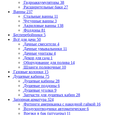
Гидроаккумуляторы
38
Расширительные баки
27
Ванны
237
Стальные ванны
11
Чугунные ванны
3
Акриловые ванны
138
Фолдоны
81
Бесперебойники
5
Всё для дачи
50
Дачные смесители
4
Дачные умывальники
11
Дачные унитазы
4
Декор для сада
1
Оборудование для полива
14
Шланги поливочные
10
Газовые колонки
15
Душевые кабины
75
Душевые кабины
28
Душевые поддоны
6
Душевые уголки
9
Запчасти для душевых кабин
28
Запорная арматура
324
Фитинги американка с накидной гайкой
16
Воздухоотводчики автоматические
6
Врезки в бак (штуцеры)
11