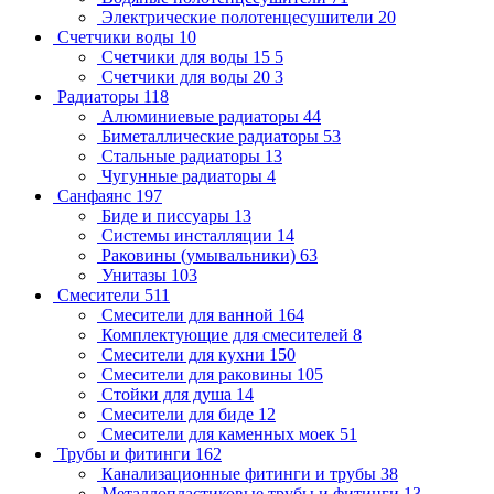
Электрические полотенцесушители
20
Счетчики воды
10
Счетчики для воды 15
5
Счетчики для воды 20
3
Радиаторы
118
Алюминиевые радиаторы
44
Биметаллические радиаторы
53
Стальные радиаторы
13
Чугунные радиаторы
4
Санфаянс
197
Биде и писсуары
13
Системы инсталляции
14
Раковины (умывальники)
63
Унитазы
103
Смесители
511
Смесители для ванной
164
Комплектующие для смесителей
8
Смесители для кухни
150
Смесители для раковины
105
Стойки для душа
14
Смесители для биде
12
Смесители для каменных моек
51
Трубы и фитинги
162
Канализационные фитинги и трубы
38
Металлопластиковые трубы и фитинги
13