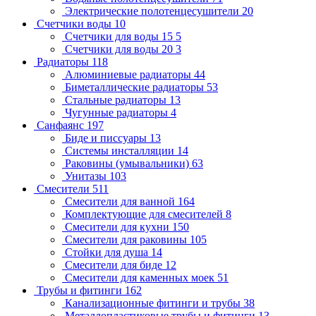
Электрические полотенцесушители
20
Счетчики воды
10
Счетчики для воды 15
5
Счетчики для воды 20
3
Радиаторы
118
Алюминиевые радиаторы
44
Биметаллические радиаторы
53
Стальные радиаторы
13
Чугунные радиаторы
4
Санфаянс
197
Биде и писсуары
13
Системы инсталляции
14
Раковины (умывальники)
63
Унитазы
103
Смесители
511
Смесители для ванной
164
Комплектующие для смесителей
8
Смесители для кухни
150
Смесители для раковины
105
Стойки для душа
14
Смесители для биде
12
Смесители для каменных моек
51
Трубы и фитинги
162
Канализационные фитинги и трубы
38
Металлопластиковые трубы и фитинги
13