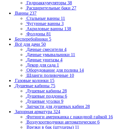
Гидроаккумуляторы
38
Расширительные баки
27
Ванны
237
Стальные ванны
11
Чугунные ванны
3
Акриловые ванны
138
Фолдоны
81
Бесперебойники
5
Всё для дачи
50
Дачные смесители
4
Дачные умывальники
11
Дачные унитазы
4
Декор для сада
1
Оборудование для полива
14
Шланги поливочные
10
Газовые колонки
15
Душевые кабины
75
Душевые кабины
28
Душевые поддоны
6
Душевые уголки
9
Запчасти для душевых кабин
28
Запорная арматура
324
Фитинги американка с накидной гайкой
16
Воздухоотводчики автоматические
6
Врезки в бак (штуцеры)
11