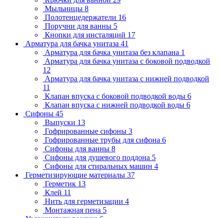
Мыльницы
8
Полотенцедержатели
16
Поручни для ванны
5
Кнопки для инсталяций
17
Арматура для бачка унитаза
41
Арматура для бачка унитаза без клапана
1
Арматура для бачка унитаза с боковой подводкой
12
Арматура для бачка унитаза с нижней подводкой
11
Клапан впуска с боковой подводкой воды
6
Клапан впуска с нижней подводкой воды
6
Сифоны
45
Выпуски
13
Гофрированные сифоны
3
Гофрированные трубы для сифона
6
Сифоны для ванны
8
Сифоны для душевого поддона
5
Сифоны для стиральных машин
4
Герметизирующие материалы
37
Герметик
13
Клей
11
Нить для герметизации
4
Монтажная пена
5