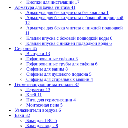
Кнопки для инсталяций
17
Арматура для бачка унитаза
41
Арматура для бачка унитаза без клапана
1
Арматура для бачка унитаза с боковой подводкой
12
Арматура для бачка унитаза с нижней подводкой
11
Клапан впуска с боковой подводкой воды
6
Клапан впуска с нижней подводкой воды
6
Сифоны
45
Выпуски
13
Гофрированные сифоны
3
Гофрированные трубы для сифона
6
Сифоны для ванны
8
Сифоны для душевого поддона
5
Сифоны для стиральных машин
4
Герметизирующие материалы
37
Герметик
13
Клей
11
Нить для герметизации
4
Монтажная пена
5
Увлажнители воздуха
6
Баки
82
Баки для ГВС
5
Баки для воды
8