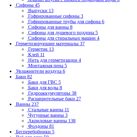
Сифоны
45
Выпуски
13
Гофрированные сифоны
3
Гофрированные трубы для сифона
6
Сифоны для ванны
8
Сифоны для душевого поддона
5
Сифоны для стиральных машин
4
Герметизирующие материалы
37
Герметик
13
Клей
11
Нить для герметизации
4
Монтажная пена
5
Увлажнители воздуха
6
Баки
82
Баки для ГВС
5
Баки для воды
8
Гидроаккумуляторы
38
Расширительные баки
27
Ванны
237
Стальные ванны
11
Чугунные ванны
3
Акриловые ванны
138
Фолдоны
81
Бесперебойники
5