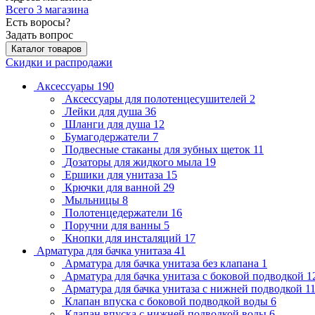
Всего 3 магазина
Есть воросы?
Задать вопрос
Каталог товаров
Скидки и распродажи
Аксессуары
190
Аксессуары для полотенцесушителей
2
Лейки для душа
36
Шланги для душа
12
Бумагодержатели
7
Подвесные стаканы для зубных щеток
11
Дозаторы для жидкого мыла
19
Ершики для унитаза
15
Крючки для ванной
29
Мыльницы
8
Полотенцедержатели
16
Поручни для ванны
5
Кнопки для инсталяций
17
Арматура для бачка унитаза
41
Арматура для бачка унитаза без клапана
1
Арматура для бачка унитаза с боковой подводкой
1
Арматура для бачка унитаза с нижней подводкой
1
Клапан впуска с боковой подводкой воды
6
Клапан впуска с нижней подводкой воды
6