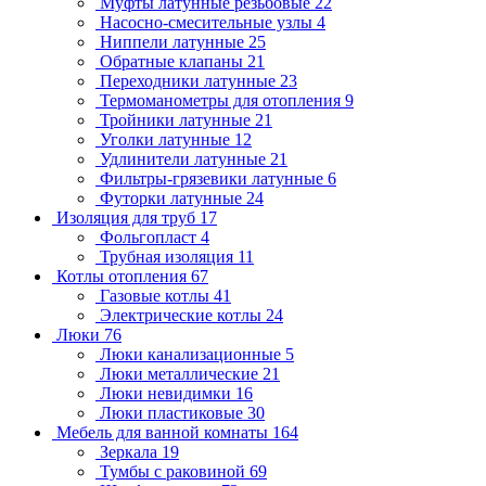
Муфты латунные резьбовые
22
Насосно-смесительные узлы
4
Ниппели латунные
25
Обратные клапаны
21
Переходники латунные
23
Термоманометры для отопления
9
Тройники латунные
21
Уголки латунные
12
Удлинители латунные
21
Фильтры-грязевики латунные
6
Футорки латунные
24
Изоляция для труб
17
Фольгопласт
4
Трубная изоляция
11
Котлы отопления
67
Газовые котлы
41
Электрические котлы
24
Люки
76
Люки канализационные
5
Люки металлические
21
Люки невидимки
16
Люки пластиковые
30
Мебель для ванной комнаты
164
Зеркала
19
Тумбы с раковиной
69