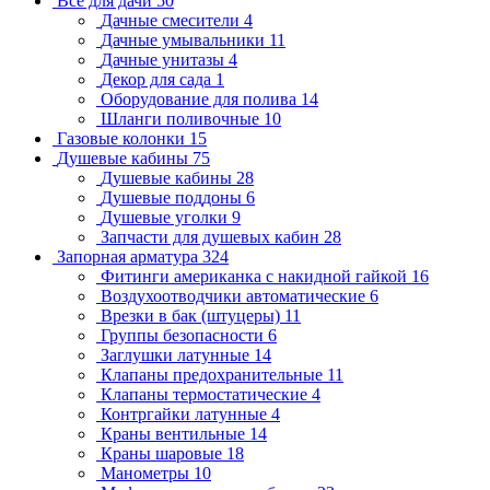
Всё для дачи
50
Дачные смесители
4
Дачные умывальники
11
Дачные унитазы
4
Декор для сада
1
Оборудование для полива
14
Шланги поливочные
10
Газовые колонки
15
Душевые кабины
75
Душевые кабины
28
Душевые поддоны
6
Душевые уголки
9
Запчасти для душевых кабин
28
Запорная арматура
324
Фитинги американка с накидной гайкой
16
Воздухоотводчики автоматические
6
Врезки в бак (штуцеры)
11
Группы безопасности
6
Заглушки латунные
14
Клапаны предохранительные
11
Клапаны термостатические
4
Контргайки латунные
4
Краны вентильные
14
Краны шаровые
18
Манометры
10