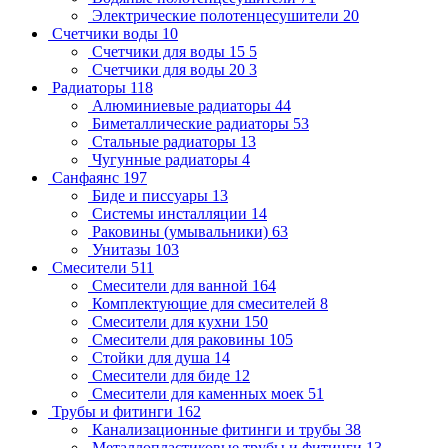
Электрические полотенцесушители
20
Счетчики воды
10
Счетчики для воды 15
5
Счетчики для воды 20
3
Радиаторы
118
Алюминиевые радиаторы
44
Биметаллические радиаторы
53
Стальные радиаторы
13
Чугунные радиаторы
4
Санфаянс
197
Биде и писсуары
13
Системы инсталляции
14
Раковины (умывальники)
63
Унитазы
103
Смесители
511
Смесители для ванной
164
Комплектующие для смесителей
8
Смесители для кухни
150
Смесители для раковины
105
Стойки для душа
14
Смесители для биде
12
Смесители для каменных моек
51
Трубы и фитинги
162
Канализационные фитинги и трубы
38
Металлопластиковые трубы и фитинги
13