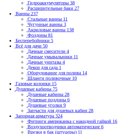
Гидроаккумуляторы
38
Расширительные баки
27
Ванны
237
Стальные ванны
11
Чугунные ванны
3
Акриловые ванны
138
Фолдоны
81
Бесперебойники
5
Всё для дачи
50
Дачные смесители
4
Дачные умывальники
11
Дачные унитазы
4
Декор для сада
1
Оборудование для полива
14
Шланги поливочные
10
Газовые колонки
15
Душевые кабины
75
Душевые кабины
28
Душевые поддоны
6
Душевые уголки
9
Запчасти для душевых кабин
28
Запорная арматура
324
Фитинги американка с накидной гайкой
16
Воздухоотводчики автоматические
6
Врезки в бак (штуцеры)
11