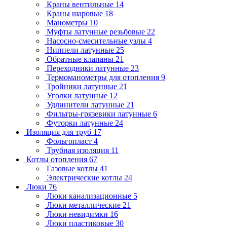
Краны вентильные
14
Краны шаровые
18
Манометры
10
Муфты латунные резьбовые
22
Насосно-смесительные узлы
4
Ниппели латунные
25
Обратные клапаны
21
Переходники латунные
23
Термоманометры для отопления
9
Тройники латунные
21
Уголки латунные
12
Удлинители латунные
21
Фильтры-грязевики латунные
6
Футорки латунные
24
Изоляция для труб
17
Фольгопласт
4
Трубная изоляция
11
Котлы отопления
67
Газовые котлы
41
Электрические котлы
24
Люки
76
Люки канализационные
5
Люки металлические
21
Люки невидимки
16
Люки пластиковые
30