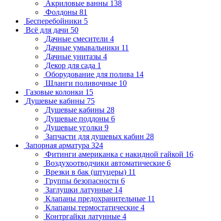
Акриловые ванны
138
Фолдоны
81
Бесперебойники
5
Всё для дачи
50
Дачные смесители
4
Дачные умывальники
11
Дачные унитазы
4
Декор для сада
1
Оборудование для полива
14
Шланги поливочные
10
Газовые колонки
15
Душевые кабины
75
Душевые кабины
28
Душевые поддоны
6
Душевые уголки
9
Запчасти для душевых кабин
28
Запорная арматура
324
Фитинги американка с накидной гайкой
16
Воздухоотводчики автоматические
6
Врезки в бак (штуцеры)
11
Группы безопасности
6
Заглушки латунные
14
Клапаны предохранительные
11
Клапаны термостатические
4
Контргайки латунные
4