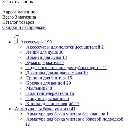
Заказать звонок
Адреса магазинов
Всего 3 магазина
Каталог товаров
Скидки и распродажи
Аксессуары
190
Аксессуары для полотенцесушителей
2
Лейки для душа
36
Шланги для душа
12
Бумагодержатели
7
Подвесные стаканы для зубных щеток
11
Дозаторы для жидкого мыла
19
Ершики для унитаза
15
Крючки для ванной
29
Мыльницы
8
Полотенцедержатели
16
Поручни для ванны
5
Кнопки для инсталяций
17
Арматура для бачка унитаза
41
Арматура для бачка унитаза без клапана
1
Арматура для бачка унитаза с боковой подводкой
12