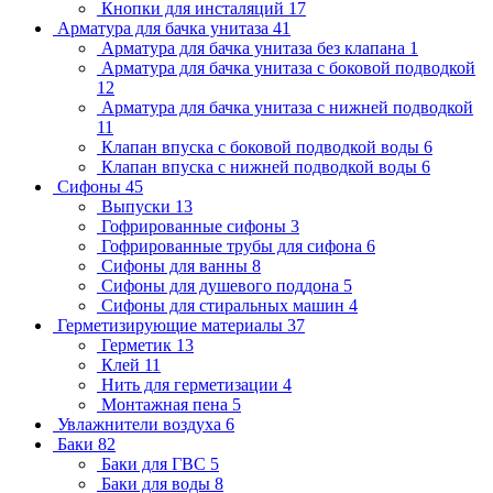
Кнопки для инсталяций
17
Арматура для бачка унитаза
41
Арматура для бачка унитаза без клапана
1
Арматура для бачка унитаза с боковой подводкой
12
Арматура для бачка унитаза с нижней подводкой
11
Клапан впуска с боковой подводкой воды
6
Клапан впуска с нижней подводкой воды
6
Сифоны
45
Выпуски
13
Гофрированные сифоны
3
Гофрированные трубы для сифона
6
Сифоны для ванны
8
Сифоны для душевого поддона
5
Сифоны для стиральных машин
4
Герметизирующие материалы
37
Герметик
13
Клей
11
Нить для герметизации
4
Монтажная пена
5
Увлажнители воздуха
6
Баки
82
Баки для ГВС
5
Баки для воды
8