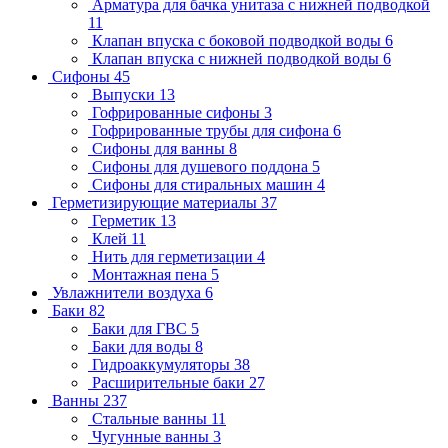
Арматура для бачка унитаза с нижней подводкой
11
Клапан впуска с боковой подводкой воды
6
Клапан впуска с нижней подводкой воды
6
Сифоны
45
Выпуски
13
Гофрированные сифоны
3
Гофрированные трубы для сифона
6
Сифоны для ванны
8
Сифоны для душевого поддона
5
Сифоны для стиральных машин
4
Герметизирующие материалы
37
Герметик
13
Клей
11
Нить для герметизации
4
Монтажная пена
5
Увлажнители воздуха
6
Баки
82
Баки для ГВС
5
Баки для воды
8
Гидроаккумуляторы
38
Расширительные баки
27
Ванны
237
Стальные ванны
11
Чугунные ванны
3