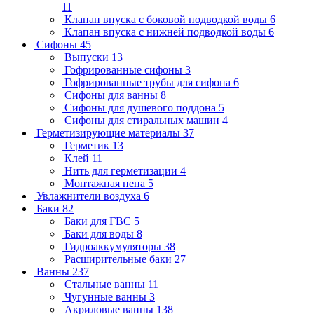
11
Клапан впуска с боковой подводкой воды
6
Клапан впуска с нижней подводкой воды
6
Сифоны
45
Выпуски
13
Гофрированные сифоны
3
Гофрированные трубы для сифона
6
Сифоны для ванны
8
Сифоны для душевого поддона
5
Сифоны для стиральных машин
4
Герметизирующие материалы
37
Герметик
13
Клей
11
Нить для герметизации
4
Монтажная пена
5
Увлажнители воздуха
6
Баки
82
Баки для ГВС
5
Баки для воды
8
Гидроаккумуляторы
38
Расширительные баки
27
Ванны
237
Стальные ванны
11
Чугунные ванны
3
Акриловые ванны
138