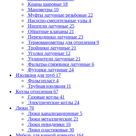
Краны шаровые
18
Манометры
10
Муфты латунные резьбовые
22
Насосно-смесительные узлы
4
Ниппели латунные
25
Обратные клапаны
21
Переходники латунные
23
Термоманометры для отопления
9
Тройники латунные
21
Уголки латунные
12
Удлинители латунные
21
Фильтры-грязевики латунные
6
Футорки латунные
24
Изоляция для труб
17
Фольгопласт
4
Трубная изоляция
11
Котлы отопления
67
Газовые котлы
41
Электрические котлы
24
Люки
76
Люки канализационные
5
Люки металлические
21
Люки невидимки
16
Люки пластиковые
30
Мебель для ванной комнаты
164