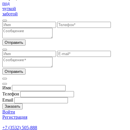
под
чуткой
заботой
Отправить
Отправить
Имя
Телефон
Email
Заказать
Войти
Регистрация
+7 (3532) 505-888