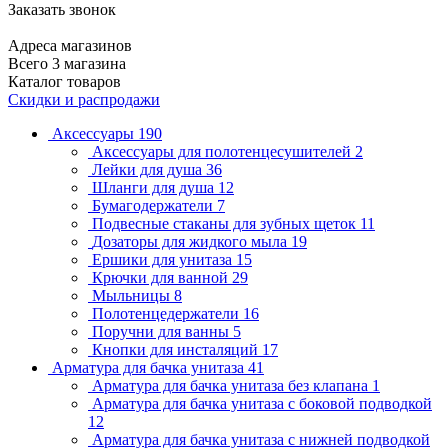
Заказать звонок
Адреса магазинов
Всего 3 магазина
Каталог товаров
Скидки и распродажи
Аксессуары
190
Аксессуары для полотенцесушителей
2
Лейки для душа
36
Шланги для душа
12
Бумагодержатели
7
Подвесные стаканы для зубных щеток
11
Дозаторы для жидкого мыла
19
Ершики для унитаза
15
Крючки для ванной
29
Мыльницы
8
Полотенцедержатели
16
Поручни для ванны
5
Кнопки для инсталяций
17
Арматура для бачка унитаза
41
Арматура для бачка унитаза без клапана
1
Арматура для бачка унитаза с боковой подводкой
12
Арматура для бачка унитаза с нижней подводкой