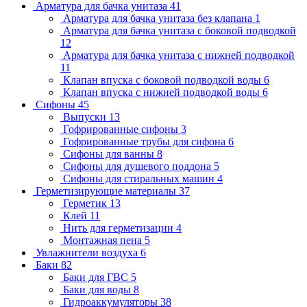
Арматура для бачка унитаза
41
Арматура для бачка унитаза без клапана
1
Арматура для бачка унитаза с боковой подводкой
12
Арматура для бачка унитаза с нижней подводкой
11
Клапан впуска с боковой подводкой воды
6
Клапан впуска с нижней подводкой воды
6
Сифоны
45
Выпуски
13
Гофрированные сифоны
3
Гофрированные трубы для сифона
6
Сифоны для ванны
8
Сифоны для душевого поддона
5
Сифоны для стиральных машин
4
Герметизирующие материалы
37
Герметик
13
Клей
11
Нить для герметизации
4
Монтажная пена
5
Увлажнители воздуха
6
Баки
82
Баки для ГВС
5
Баки для воды
8
Гидроаккумуляторы
38