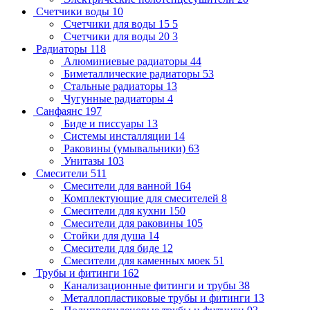
Счетчики воды
10
Счетчики для воды 15
5
Счетчики для воды 20
3
Радиаторы
118
Алюминиевые радиаторы
44
Биметаллические радиаторы
53
Стальные радиаторы
13
Чугунные радиаторы
4
Санфаянс
197
Биде и писсуары
13
Системы инсталляции
14
Раковины (умывальники)
63
Унитазы
103
Смесители
511
Смесители для ванной
164
Комплектующие для смесителей
8
Смесители для кухни
150
Смесители для раковины
105
Стойки для душа
14
Смесители для биде
12
Смесители для каменных моек
51
Трубы и фитинги
162
Канализационные фитинги и трубы
38
Металлопластиковые трубы и фитинги
13