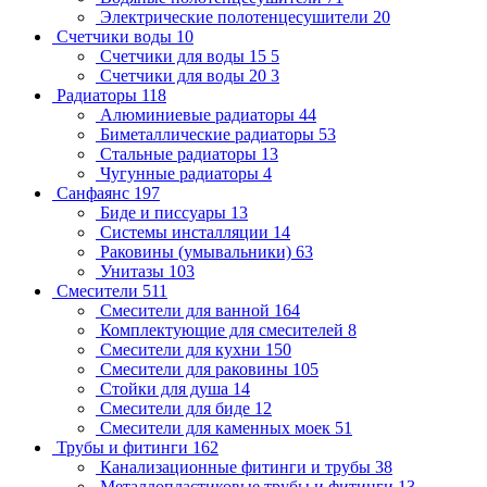
Электрические полотенцесушители
20
Счетчики воды
10
Счетчики для воды 15
5
Счетчики для воды 20
3
Радиаторы
118
Алюминиевые радиаторы
44
Биметаллические радиаторы
53
Стальные радиаторы
13
Чугунные радиаторы
4
Санфаянс
197
Биде и писсуары
13
Системы инсталляции
14
Раковины (умывальники)
63
Унитазы
103
Смесители
511
Смесители для ванной
164
Комплектующие для смесителей
8
Смесители для кухни
150
Смесители для раковины
105
Стойки для душа
14
Смесители для биде
12
Смесители для каменных моек
51
Трубы и фитинги
162
Канализационные фитинги и трубы
38
Металлопластиковые трубы и фитинги
13