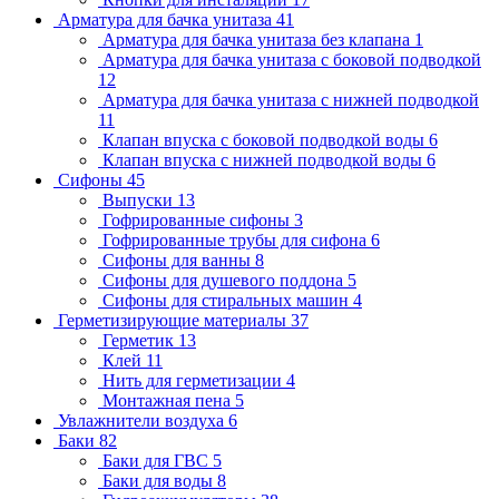
Арматура для бачка унитаза
41
Арматура для бачка унитаза без клапана
1
Арматура для бачка унитаза с боковой подводкой
12
Арматура для бачка унитаза с нижней подводкой
11
Клапан впуска с боковой подводкой воды
6
Клапан впуска с нижней подводкой воды
6
Сифоны
45
Выпуски
13
Гофрированные сифоны
3
Гофрированные трубы для сифона
6
Сифоны для ванны
8
Сифоны для душевого поддона
5
Сифоны для стиральных машин
4
Герметизирующие материалы
37
Герметик
13
Клей
11
Нить для герметизации
4
Монтажная пена
5
Увлажнители воздуха
6
Баки
82
Баки для ГВС
5
Баки для воды
8