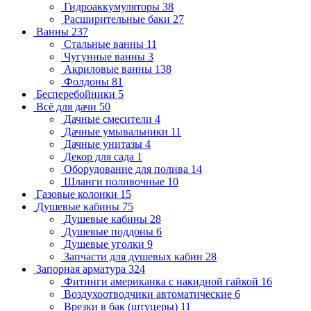
Гидроаккумуляторы
38
Расширительные баки
27
Ванны
237
Стальные ванны
11
Чугунные ванны
3
Акриловые ванны
138
Фолдоны
81
Бесперебойники
5
Всё для дачи
50
Дачные смесители
4
Дачные умывальники
11
Дачные унитазы
4
Декор для сада
1
Оборудование для полива
14
Шланги поливочные
10
Газовые колонки
15
Душевые кабины
75
Душевые кабины
28
Душевые поддоны
6
Душевые уголки
9
Запчасти для душевых кабин
28
Запорная арматура
324
Фитинги американка с накидной гайкой
16
Воздухоотводчики автоматические
6
Врезки в бак (штуцеры)
11