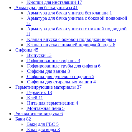
Кнопки для инсталяций
17
Арматура для бачка унитаза
41
Арматура для бачка унитаза без клапана
1
Арматура для бачка унитаза с боковой подводкой
12
Арматура для бачка унитаза с нижней подводкой
11
Клапан впуска с боковой подводкой воды
6
Клапан впуска с нижней подводкой воды
6
Сифоны
45
Выпуски
13
Гофрированные сифоны
3
Гофрированные трубы для сифона
6
Сифоны для ванны
8
Сифоны для душевого поддона
5
Сифоны для стиральных машин
4
Герметизирующие материалы
37
Герметик
13
Клей
11
Нить для герметизации
4
Монтажная пена
5
Увлажнители воздуха
6
Баки
82
Баки для ГВС
5
Баки для воды
8