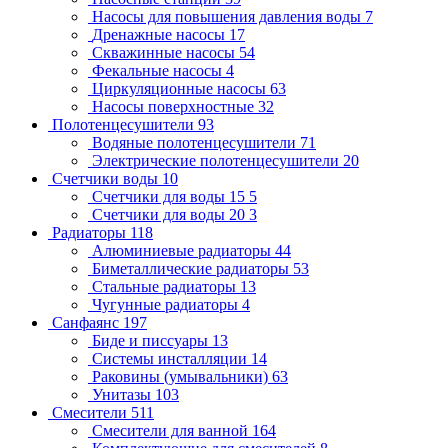
Насосы для повышения давления воды
7
Дренажные насосы
17
Скважинные насосы
54
Фекальные насосы
4
Циркуляционные насосы
63
Насосы поверхностные
32
Полотенцесушители
93
Водяные полотенцесушители
71
Электрические полотенцесушители
20
Счетчики воды
10
Счетчики для воды 15
5
Счетчики для воды 20
3
Радиаторы
118
Алюминиевые радиаторы
44
Биметаллические радиаторы
53
Стальные радиаторы
13
Чугунные радиаторы
4
Санфаянс
197
Биде и писсуары
13
Системы инсталляции
14
Раковины (умывальники)
63
Унитазы
103
Смесители
511
Смесители для ванной
164