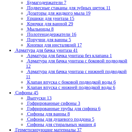
Бумагодержатели
7
Подвесные стаканы для зубных щеток
11
Дозаторы для жидкого мыла
19
Ершики для унитаза
15
Крючки для ванной
29
Мыльницы
8
Полотенцедержатели
16
Поручни для ванны
5
Кнопки для инсталяций
17
Арматура для бачка унитаза
41
Арматура для бачка унитаза без клапана
1
Арматура для бачка унитаза с боковой подводкой
12
Арматура для бачка унитаза с нижней подводкой
11
Клапан впуска с боковой подводкой воды
6
Клапан впуска с нижней подводкой воды
6
Сифоны
45
Выпуски
13
Гофрированные сифоны
3
Гофрированные трубы для сифона
6
Сифоны для ванны
8
Сифоны для душевого поддона
5
Сифоны для стиральных машин
4
Герметизирующие материалы
37