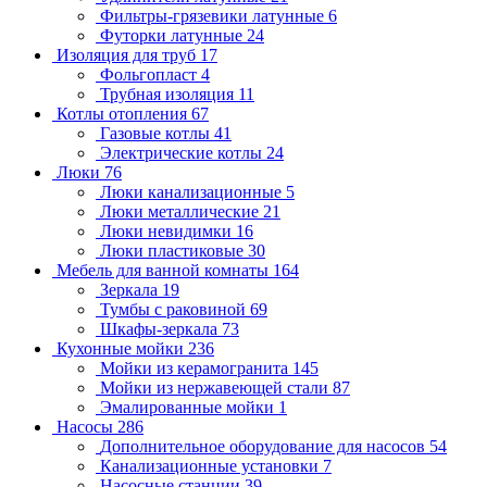
Фильтры-грязевики латунные
6
Футорки латунные
24
Изоляция для труб
17
Фольгопласт
4
Трубная изоляция
11
Котлы отопления
67
Газовые котлы
41
Электрические котлы
24
Люки
76
Люки канализационные
5
Люки металлические
21
Люки невидимки
16
Люки пластиковые
30
Мебель для ванной комнаты
164
Зеркала
19
Тумбы с раковиной
69
Шкафы-зеркала
73
Кухонные мойки
236
Мойки из керамогранита
145
Мойки из нержавеющей стали
87
Эмалированные мойки
1
Насосы
286
Дополнительное оборудование для насосов
54
Канализационные установки
7
Насосные станции
39