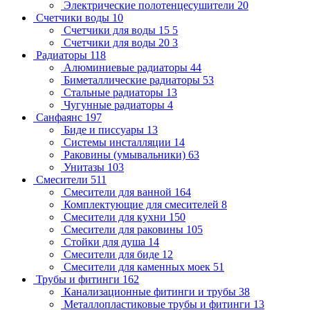
Электрические полотенцесушители
20
Счетчики воды
10
Счетчики для воды 15
5
Счетчики для воды 20
3
Радиаторы
118
Алюминиевые радиаторы
44
Биметаллические радиаторы
53
Стальные радиаторы
13
Чугунные радиаторы
4
Санфаянс
197
Биде и писсуары
13
Системы инсталляции
14
Раковины (умывальники)
63
Унитазы
103
Смесители
511
Смесители для ванной
164
Комплектующие для смесителей
8
Смесители для кухни
150
Смесители для раковины
105
Стойки для душа
14
Смесители для биде
12
Смесители для каменных моек
51
Трубы и фитинги
162
Канализационные фитинги и трубы
38
Металлопластиковые трубы и фитинги
13